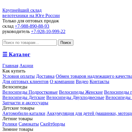
Крупнейший склад
велотехники на Юге России
Только для оптовых продаж
склад
+7-988-890-88-93
руководитель
+7-928-10-999-22
Искать:
Поиск
☰
Каталог
Главная
Акции
Как купить
Условия оплаты
Доставка
Обмен товаров надлежащего качеств
Для оптовых клиентов
О компании
Видео
Контакты
Велосипеды
Велосипеды Подростковые
Велосипеды Женские
Велосипеды 
Велосипеды Детские
Велосипеды Двухподвесные
Велосипеды 
Запчасти и аксессуары
Детские товары
Автомобили-каталки
Аккумуляция для детей (машинки, мотоц
Летние товары
Ролики
Самокаты
Скейтборды
Зимние товары