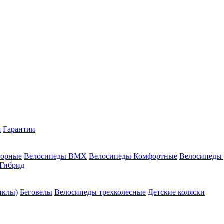
а
Гарантии
горные
Велосипеды BMX
Велосипеды Комфортные
Велосипеды
Гибрид
иклы)
Беговелы
Велосипеды трехколесные
Детские коляски