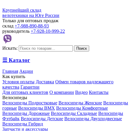
Крупнейший склад
велотехники на Юге России
Только для оптовых продаж
склад
+7-988-890-88-93
руководитель
+7-928-10-999-22
Искать:
Поиск
☰
Каталог
Главная
Акции
Как купить
Условия оплаты
Доставка
Обмен товаров надлежащего
качества
Гарантии
Для оптовых клиентов
О компании
Видео
Контакты
Велосипеды
Велосипеды Подростковые
Велосипеды Женские
Велосипеды
горные
Велосипеды BMX
Велосипеды Комфортные
Велосипеды Дорожные
Велосипеды Складные
Велосипеды
Фэтбайк
Велосипеды Детские
Велосипеды Двухподвесные
Велосипеды Гибрид
Запчасти и аксессуары